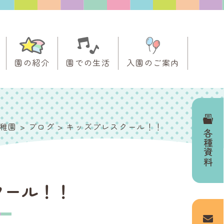
園の紹介
園での生活
入園のご案内
稚園
>
ブログ
>
キッズプレスクール！！
各種資料
クール！！