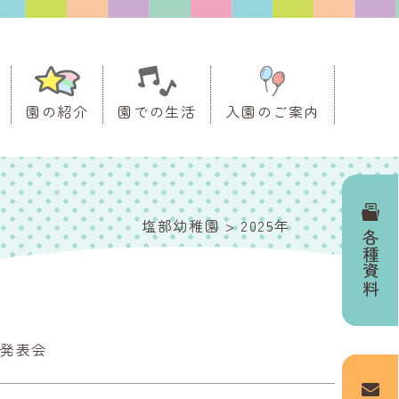
園の紹介
園での生活
入園のご案内
塩部幼稚園
>
2025年
各種資料
ス発表会