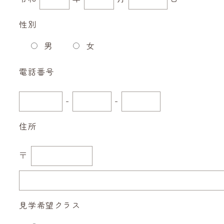
性別
男
女
電話番号
-
-
住所
〒
見学希望クラス